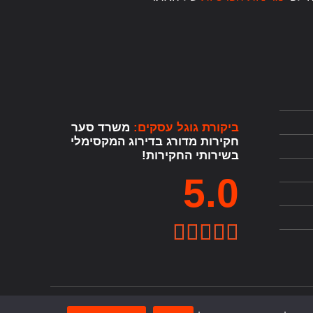
ביקורת גוגל עסקים:
משרד סער
חקירות מדורג בדירוג המקסימלי
בשירותי החקירות!
5.0




