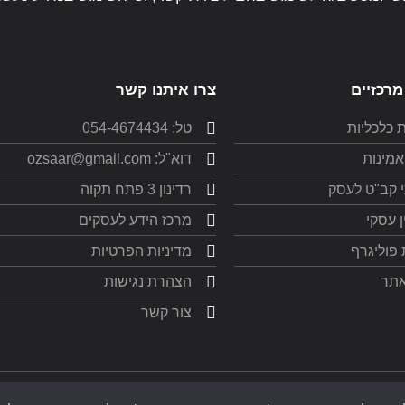
מרכזיים
צרו איתנו קשר
 כלכליות
טל: 054-4674434
אמינות
דוא"ל: ozsaar@gmail.com
י קב"ט לעסק
רדינון 3 פתח תקוה
ן עסקי
מרכז הידע לעסקים
פוליגרף
מדיניות הפרטיות
תר
הצהרת נגישות
צור קשר
All rights reserved © עוז סער חקירות