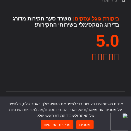
ביקורת גוגל עסקים:
משרד סער חקירות מדורג
בדירוג המקסימלי בשירותי החקירות!
5.0





All rights reserved © עוז סער חקירות
אנחנו משתמשים בעוגיות כדי לשפר את החוויה שלך באתר שלנו, בלחיצה
על מסכים, אני מאשר/ת שקראתי, הבנתי ומסכים/מה למדיניות הפרטיות
של האתר ולעיבוד המידע האישי שלי.
מסכים
מדיניות הפרטיות
חייגו אלינו
whatsapp